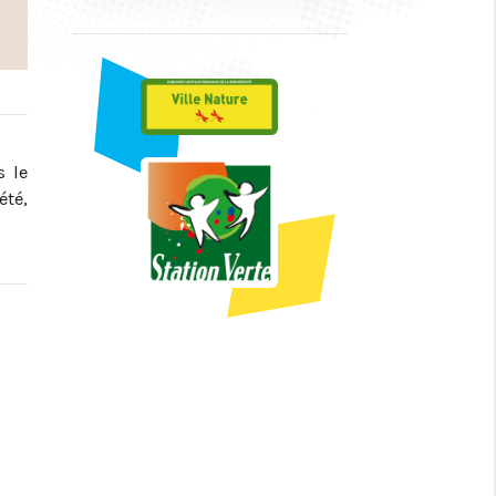
s le
été,