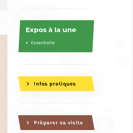
Expos à la une
Essentielle
chevron_right
Infos pratiques
chevron_right
Préparer sa visite