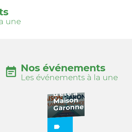
ts
a une
Nos événements
event_note
Les événements à la une
Vacances
d’été à
Maison
Garonne
label