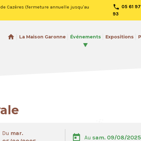
chevron_rig
phone
05 61 97
le de Cazères (fermeture annuelle jusqu'au
93
home
La Maison Garonne
Événements
Expositions
P
ale
Du
mar.
today
Au
sam. 09/08/2025