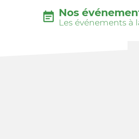
Nos événemen
event_note
Les événements à l