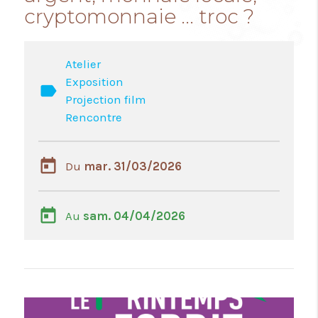
cryptomonnaie ... troc ?
Atelier
Exposition
label
Projection film
Rencontre
today
Du
mar. 31/03/2026
today
Au
sam. 04/04/2026