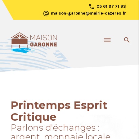
phone
05 61 97 71 93
alternate_email
maison-garonne@mairie-cazeres.fr
chevron_right
Rechercher
menu
search
Printemps Esprit
Critique
Parlons d'échanges :
argent, monnaie locale,